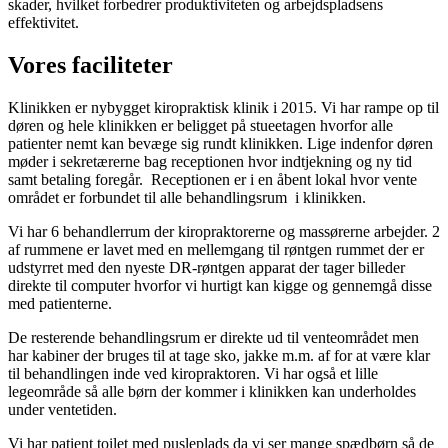
skader, hvilket forbedrer produktiviteten og arbejdspladsens
effektivitet.
Vores faciliteter
Klinikken er nybygget kiropraktisk klinik i 2015. Vi har rampe op til
døren og hele klinikken er beligget på stueetagen hvorfor alle
patienter nemt kan bevæge sig rundt klinikken. Lige indenfor døren
møder i sekretærerne bag receptionen hvor indtjekning og ny tid
samt betaling foregår. Receptionen er i en åbent lokal hvor vente
området er forbundet til alle behandlingsrum i klinikken.
Vi har 6 behandlerrum der kiropraktorerne og massørerne arbejder. 2
af rummene er lavet med en mellemgang til røntgen rummet der er
udstyrret med den nyeste DR-røntgen apparat der tager billeder
direkte til computer hvorfor vi hurtigt kan kigge og gennemgå disse
med patienterne.
De resterende behandlingsrum er direkte ud til venteområdet men
har kabiner der bruges til at tage sko, jakke m.m. af for at være klar
til behandlingen inde ved kiropraktoren. Vi har også et lille
legeområde så alle børn der kommer i klinikken kan underholdes
under ventetiden.
Vi har patient toilet med pusleplads da vi ser mange spædbørn så de