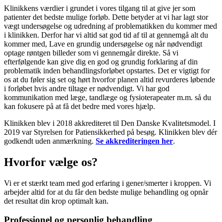
Klinikkens værdier i grundet i vores tilgang til at give jer som
patienter det bedste mulige forløb. Dette betyder
at vi har lagt stor
vægt undersøgelse og udredning af problematikken du kommer med
i klinikken. Derfor har vi altid sat god tid af til at gennemgå alt du
kommer med, Lave en grundig undersøgelse og når nødvendigt
optage
rønt
gen billeder
som vi gennemgår direkte. Så vi
efterfølgende kan give
dig
en god og grundig forklaring af din
problematik
inden behandlingsforløbet opstartes. Det er vigtigt for
os at du føler sig set og hørt hvorfor planen altid revurderes løbende
i forløbet hvis andre
tiltage
er nødvendigt. Vi har god
kommunikation med læge, tandlæge
og
fysioterapeater
m.m.
så du
kan fokusere på at få det bedre med vores hjælp.
Klinikken blev i 2018 akkrediteret til Den Danske Kvalitetsmodel.​ I
2019 var Styrelsen for Patiensikkerhed på besøg. Klinikken blev dér
godkendt uden anmærkning.​
Se akkrediteringen her
.
Hvorfor vælge os?
Vi er et stærkt team med god erfaring i gener/smerter i kroppen. Vi
arbejder altid for at du får den bedste mulige behandling og opnår
det resultat din krop optimalt kan.
Professionel og personlig behandling