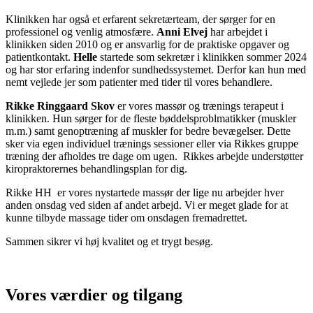
Klinikken har også et erfarent sekretærteam, der sørger for en
professionel og venlig atmosfære.
Anni Elvej
har arbejdet i
klinikken siden 2010 og er ansvarlig for de praktiske opgaver og
patientkontakt.
Helle
startede som sekretær i klinikken sommer 2024
og har stor erfaring indenfor sundhedssystemet. Derfor kan hun med
nemt vejlede jer som patienter med tider til vores behandlere.
Rikke Ringgaard Skov
er vores
massør og trænings terapeut i
klinikken. Hun sørger for de fleste bøddelsproblmatikker (muskler
m.m.) samt genoptræning af muskler for bedre bevægelser. Dette
sker via egen individuel trænings sessioner eller via Rikkes gruppe
træning der afholdes tre dage om ugen.
Rikkes arbejde understøtter
kiropraktorernes behandlingsplan for dig.
Rikke HH er vores nystartede massør der lige nu arbejder hver
anden onsdag ved siden af andet arbejd. Vi er meget glade for at
kunne tilbyde massage tider om onsdagen fremadrettet.
Sammen sikrer vi høj kvalitet og et trygt besøg.
Vores værdier og tilgang