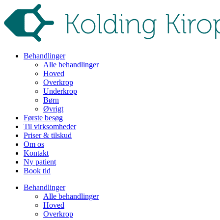
Behandlinger
Alle behandlinger
Hoved
Overkrop
Underkrop
Børn
Øvrigt
Første besøg
Til virksomheder
Priser & tilskud
Om os
Kontakt
Ny patient
Book tid
Behandlinger
Alle behandlinger
Hoved
Overkrop