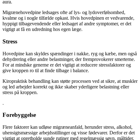
aura.
Migrænehovedpine ledsages ofte af lys- og lydoverfølsomhed,
kvalme og i nogle tilfælde opkast. Hvis hovedpinen er vedvarende,
hyppigt tilbagevendende eller ledsaget af andre symptomer, er det
vigtigt at få en udredning hos egen læge.
Stress
Hovedpine kan skyldes spændinger i nakke, ryg og kæbe, men også
dehydrering eller andre belastninger, der fremprovokerer smerterne.
For at mindske generne er det vigtigt at reducere stressfaktorer og
give kroppen ro til at finde tilbage i balance.
Kiropraktisk behandling kan støtte processen ved at sikre, at muskler
og led arbejder korrekt og ikke skaber yderligere belastning eller
stress på kroppen.
.
Forebyggelse
Flere faktorer kan udløse migræneanfald, herunder stress, alkohol,
uhensigtsmæssige arbejdsstillinger og visse fødevarer. Derfor er det
vigtigt at opretholde sunde rutiner med regelmæssig søvn, måltider,