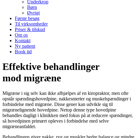
Underkrop
Børn
Øvrigt
Første besøg
Til virksomheder
Priser & tilskud
Om os
Kontakt
Ny patient
Book tid
Effektive behandlinger
mod migræne
Migræne i sig selv kan ikke afhjælpes af en kiropraktor, men ofte
opstår spændingshovedpine, nakkesmerter og muskelspændinger i
forbindelse med migræne. Disse gener kan udvikle sig til
migrænelignende hovedpine. Netop denne type hovedpine
behandles dagligt i klinikken med fokus på at reducere spændinger,
så hovedpinen primært opleves i forbindelse med selve
migræneanfaldet.
Behandlingen giver nakke, ryg og muskler bedre balance og mindre