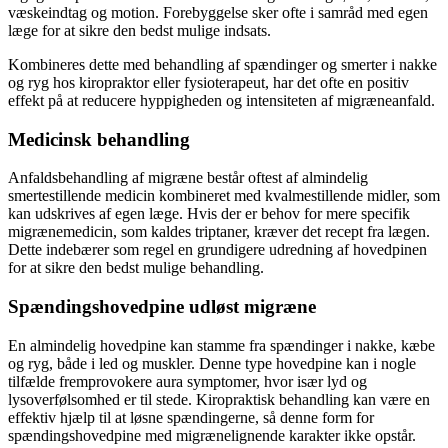
væskeindtag og motion. Forebyggelse sker ofte i samråd med egen
læge for at sikre den bedst mulige indsats.
Kombineres dette med behandling af spændinger og smerter i nakke
og ryg hos kiropraktor eller fysioterapeut, har det ofte en positiv
effekt på at reducere hyppigheden og intensiteten af migræneanfald.
Medicinsk behandling
Anfaldsbehandling af migræne består oftest af almindelig
smertestillende medicin kombineret med kvalmestillende midler, som
kan udskrives af egen læge. Hvis der er behov for mere specifik
migrænemedicin, som kaldes triptaner, kræver det recept fra lægen.
Dette indebærer som regel en grundigere udredning af hovedpinen
for at sikre den bedst mulige behandling.
Spændingshovedpine udløst migræne
En almindelig hovedpine kan stamme fra spændinger i nakke, kæbe
og ryg, både i led og muskler. Denne type hovedpine kan i nogle
tilfælde fremprovokere aura symptomer, hvor især lyd og
lysoverfølsomhed er til stede. Kiropraktisk behandling kan være en
effektiv hjælp til at løsne spændingerne, så denne form for
spændingshovedpine med migrænelignende karakter ikke opstår.