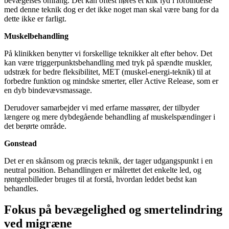
bevægelses omfang. Det kan oftest høres et klik lyd i forbindelse
med denne teknik dog er det ikke noget man skal være bang for da
dette ikke er farligt.
Muskelbehandling
På klinikken benytter vi forskellige teknikker alt efter behov. Det
kan være triggerpunktsbehandling med tryk på spændte muskler,
udstræk for bedre fleksibilitet, MET (muskel-energi-teknik) til at
forbedre funktion og mindske smerter, eller Active Release, som er
en dyb bindevævsmassage.
Derudover samarbejder vi med erfarne massører, der tilbyder
længere og mere dybdegående behandling af muskelspændinger i
det berørte område.
Gonstead
Det er en skånsom og præcis teknik, der tager udgangspunkt i en
neutral position. Behandlingen er målrettet det enkelte led, og
røntgenbilleder bruges til at forstå, hvordan leddet bedst kan
behandles.
Fokus på bevægelighed og smertelindring
ved migræne