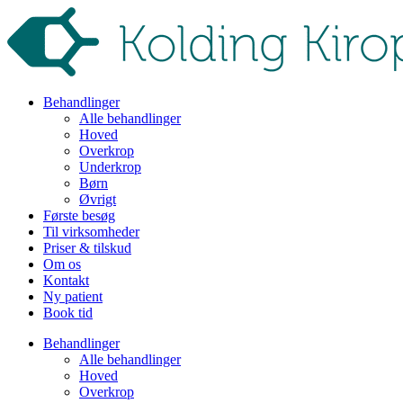
Behandlinger
Alle behandlinger
Hoved
Overkrop
Underkrop
Børn
Øvrigt
Første besøg
Til virksomheder
Priser & tilskud
Om os
Kontakt
Ny patient
Book tid
Behandlinger
Alle behandlinger
Hoved
Overkrop