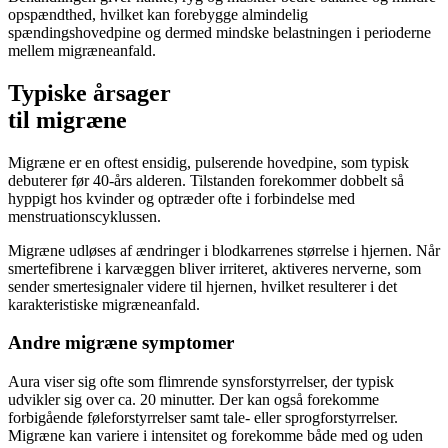
opspændthed, hvilket kan forebygge almindelig
spændingshovedpine og dermed mindske belastningen i perioderne
mellem migræneanfald.
Typiske årsager
til migræne
Migræne er en oftest ensidig, pulserende hovedpine, som typisk
debuterer før 40-års alderen. Tilstanden forekommer dobbelt så
hyppigt hos kvinder og optræder ofte i forbindelse med
menstruationscyklussen.
Migræne udløses af ændringer i blodkarrenes størrelse i hjernen. Når
smertefibrene i karvæggen bliver irriteret, aktiveres nerverne, som
sender smertesignaler videre til hjernen, hvilket resulterer i det
karakteristiske migræneanfald.
Andre migræne symptomer
Aura viser sig ofte som flimrende synsforstyrrelser, der typisk
udvikler sig over ca. 20 minutter. Der kan også forekomme
forbigående føleforstyrrelser samt tale- eller sprogforstyrrelser.
Migræne kan variere i intensitet og forekomme både med og uden